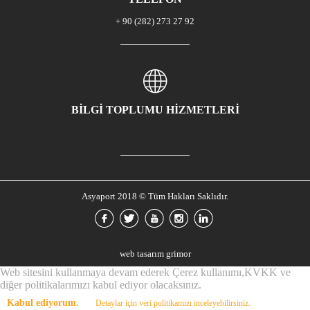
+ 90 (282) 273 27 92
BİLGİ TOPLUMU HİZMETLERİ
Asyaport 2018 © Tüm Hakları Saklıdır.
web tasarım grimor
Web sitesini kullanmaya devam ederek Çerez kullanımı,KVKK ve
diğer politikalarımızı kabul ediyor olacaksınız.
Kabul ediyorum.
Detaylar için veri politikamızı inceleyebilirsiniz.