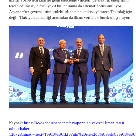
azaltılıyor. Ayrıca kara ile gemi elleçleme vinçlerinde elektrik enerjisinin
tercih edilmesiyle fosil yakıt kullanımına da alternatif oluşturuluyor.
Asyaport’un çevresel sürdürülebilirliğe olan katkısı, yalnızca Tekirdağ için
değil, Türkiye denizciliği açısından da ilham verici bir örnek oluşturuyor.
Kaynak:
https://www.denizhaber.net/asyaporta-en-cevreci-liman-tesisi-
odulu-haber-
120728.htm#:~:text=T%C3%BCrkiye'nin%20en%20b%C3%BCy%C3%BCk%