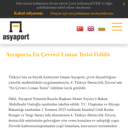
x
x
Web sitesini kullanmaya devam ederek Çerez kullanımı,KVKK ve diğer
politikalarımızı kabul ediyor olacaksınız.
Kabul ediyorum.
Detaylar için veri politikamızı inceleyebilirsiniz.
Asyaporta En Çevreci Liman Tesisi Ödülü
Türkiye’nin en büyük konteyner limanı Asyaport, çevre duyarlılığına
yönelik sürdürülebilir uygulamalarıyla, 4. Türkiye Denizcilik Zirvesi’nde
“En Çevreci Liman Tesisi” ödülüne layık görüldü.
Ödül; Asyaport Yönetim Kurulu Başkanı Ahmet Soyuer’e Bakan
Abdulkadir Uraloğlu tarafından takdim edildi. T.C. Ulaştırma ve Altyapı
Bakanlığı tarafından 2 Temmuz 2025 tarihinde İstanbul Lütfi Kırdar
Kongre ve Sergi Sarayı’nda düzenlenen 4. Türkiye Denizcilik Zirvesi,
denizcilik sektörünün geleceğine yön veren konulara ev sahipliği yaptı.
Zirvede karbonsuzlaştırmadan yeşil limanlara, kruvaziyer turizminden