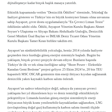
dijitalleşmeye kadar birçok başlık masaya yatırıldı.
Etkinlik kapsamında verilen “Denizcilik Ödülleri” töreninde, Tekirdağ’da
faaliyet gösteren ve Türkiye’nin en büyük konteyner limanı olma unvanına
sahip Asyaport, çevre dostu uygulamalarıyla “En Çevreci Liman Tesisi”
ödülünün sahibi oldu. Ödülü, Asyaport Yönetim Kurulu Başkanı Ahmet
Soyuer’e Ulaştırma ve Altyapı Bakanı Abdulkadir Uraloğlu, Denizcilik
Genel Müdürü Ünal Baylan ve İMEAK Deniz Ticaret Odası Yönetim
Kurulu Başkanı Tamer Kıran birlikte takdim etti.
Asyaport’un sürdürülebilirlik yolculuğu, henüz 2014 yılında faaliyete
geçmeden önce kurduğu güneş enerjisi sistemiyle başladı. Bugün bu
yaklaşım, birçok çevreci projeyle devam ediyor. Bunların başında
Türkiye’de ilk ve tek olma özelliğine sahip “Shore Power – Elektrikle
Karadan Gemi Besleme” projesi geliyor. 25 Ekim 2024’te, 20 bin TEU
kapasiteli MSC OSCAR gemisinin tüm enerji ihtiyacı kıyıdan sağlanarak
denizcilik yakıtı kaynaklı karbon salımı önlendi.
Asyaport’un sadece teknolojiye değil, sahaya da yansıyan çevreci
yaklaşımı her yıl düzenlenen kıyı ve deniz temizliği etkinlikleriyle
pekiştiriliyor. Limanda kurulan güneş enerjisi sistemleriyle enerji
ihtiyacının büyük kısmı yenilenebilir kaynaklardan sağlanırken, LNG
(sıvılaştırılmış doğal gaz) kullanımıyla karbon salımı önemli ölçüde