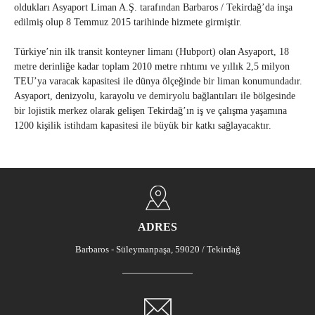
oldukları Asyaport Liman A.Ş. tarafından Barbaros / Tekirdağ’da inşa
edilmiş olup 8 Temmuz 2015 tarihinde hizmete girmiştir.
Türkiye’nin ilk transit konteyner limanı (Hubport) olan Asyaport, 18
metre derinliğe kadar toplam 2010 metre rıhtımı ve yıllık 2,5 milyon
TEU’ya varacak kapasitesi ile dünya ölçeğinde bir liman konumundadır.
Asyaport, denizyolu, karayolu ve demiryolu bağlantıları ile bölgesinde
bir lojistik merkez olarak gelişen Tekirdağ’ın iş ve çalışma yaşamına
1200 kişilik istihdam kapasitesi ile büyük bir katkı sağlayacaktır.
ADRES
Barbaros - Süleymanpaşa, 59020 / Tekirdağ