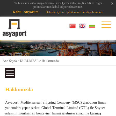
x
x
Web sitesini kullanmaya devam ederek Çerez kullanımı,KVKK ve diğer
politikalarımızı kabul ediyor olacaksınız.
Kabul ediyorum.
Detaylar için veri politikamızı inceleyebilirsiniz.
Ana Sayfa >
KURUMSAL >
Hakkımızda
Hakkımızda
Asyaport, Mediterranean Shipping Company (MSC) grubunun liman
yatırımları yapan şirketi Global Terminal Limited (GTL) ile Soyuer
ailesinin münhasıran konteyner limanı işletmesi amacı ile kurmuş