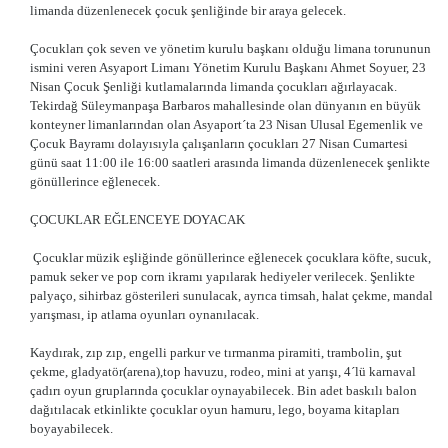
limanda düzenlenecek çocuk şenliğinde bir araya gelecek.
Çocukları çok seven ve yönetim kurulu başkanı olduğu limana torununun
ismini veren Asyaport Limanı Yönetim Kurulu Başkanı Ahmet Soyuer, 23
Nisan Çocuk Şenliği kutlamalarında limanda çocukları ağırlayacak.
Tekirdağ Süleymanpaşa Barbaros mahallesinde olan dünyanın en büyük
konteyner limanlarından olan Asyaport´ta 23 Nisan Ulusal Egemenlik ve
Çocuk Bayramı dolayısıyla çalışanların çocukları 27 Nisan Cumartesi
günü saat 11:00 ile 16:00 saatleri arasında limanda düzenlenecek şenlikte
gönüllerince eğlenecek.
ÇOCUKLAR EĞLENCEYE DOYACAK
Çocuklar müzik eşliğinde gönüllerince eğlenecek çocuklara köfte, sucuk,
pamuk seker ve pop corn ikramı yapılarak hediyeler verilecek. Şenlikte
palyaço, sihirbaz gösterileri sunulacak, ayrıca timsah, halat çekme, mandal
yarışması, ip atlama oyunları oynanılacak.
Kaydırak, zıp zıp, engelli parkur ve tırmanma piramiti, trambolin, şut
çekme, gladyatör(arena),top havuzu, rodeo, mini at yarışı, 4´lü karnaval
çadırı oyun gruplarında çocuklar oynayabilecek. Bin adet baskılı balon
dağıtılacak etkinlikte çocuklar oyun hamuru, lego, boyama kitapları
boyayabilecek.