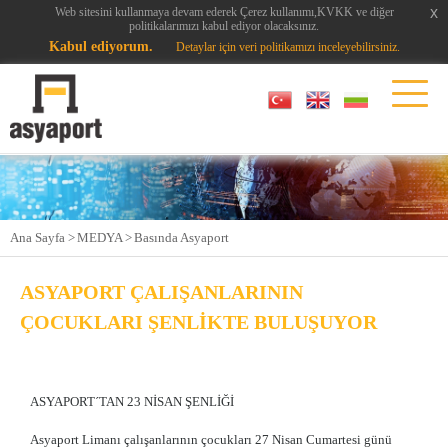
x
x
Web sitesini kullanmaya devam ederek Çerez kullanımı,KVKK ve diğer
politikalarımızı kabul ediyor olacaksınız.
Kabul ediyorum.
Detaylar için veri politikamızı inceleyebilirsiniz.
Ana Sayfa >
MEDYA >
Basında Asyaport
ASYAPORT ÇALIŞANLARININ
ÇOCUKLARI ŞENLİKTE BULUŞUYOR
ASYAPORT´TAN 23 NİSAN ŞENLİĞİ
Asyaport Limanı çalışanlarının çocukları 27 Nisan Cumartesi günü