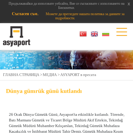
x
x
Продължавайки да използвате уебсайта, Вие се съгласявате с използването на
Бисквитки.
Съгласен съм.
Можете да прегледате нашата политика за данните за
подробности.
ГЛАВНА СТРАНИЦА >
МЕДИА >
АSYAPORT в пресата
Dünya gümrük günü kutlandı
26 Ocak Dünya Gümrük Günü, Asyaport'ta etkinlikle kutlandı. Törende,
Batı Marmara Gümrük ve Ticaret Bölge Müdürü Akif Ertekin, Tekirdağ
Gümrük Müdürü Muhamber Kılıçarslan, Tekirdağ Gümrük Muhafaza
Kaçakçılık ve İstihbarat Müdürü Tahir Demir, Gümrük Muhafaza Kısım