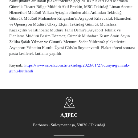
Konuşmanın ardından plaket törenine geçildi. İlk plaketi Batı Marmara
Gümrük Ticaret Bölge Müdürü Akif Ertekin, MSC Tekirdağ Liman Acente
Hizmetleri Müdürü Volkan Aytaş'ın elinden aldı. Ardından Tekirdağ
Gümrük Müdürü Muhamber Kılıçaslan'a, Asyaport Kılavuzluk Hizmetleri
ve Operasyon Müdürü Olkay Elçin; Tekirdağ Gümrük Muhafaza
Kaçakçılık ve İstihbarat Müdürü Tahir Demir'e, Asyaport Teknik ve
Planlama Müdürü Besim Dönmez; Gümrük Muhafaza Kısım Amiri Sayın
Zeliha Şafak Yılmaz ve Gümrük Memuru Sedat Yıldırım'a plaketlerini
Asyaporrt Yönetim Kurulu Üyesi Gülsün Soyuer verdi. Plaket töreni sonrası
pasta kesilerek kutlama yapıldı.
Kaynak:
https://www.sabah.com.tr/tekirdag/2023/01/27/dunya-gumruk-
gunu-kutlandi
АДРЕС
Barbaros - Süleymanpaşa, 59020 / Tekirdağ