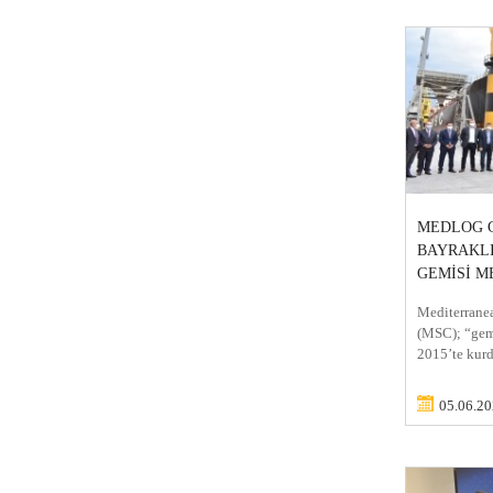
MEDLOG G
BAYRAKL
GEMİSİ M
Mediterrane
(MSC); “gemi
2015’te kurd
05.06.2