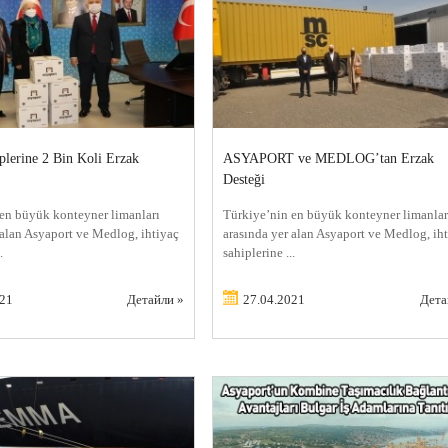
iplerine 2 Bin Koli Erzak
ASYAPORT ve MEDLOG’tan Erzak
Desteği
en büyük konteyner limanları
Türkiye’nin en büyük konteyner limanlar
 alan Asyaport ve Medlog, ihtiyaç
arasında yer alan Asyaport ve Medlog, ih
.
sahiplerine ...
021
Детайли »
27.04.2021
Дета