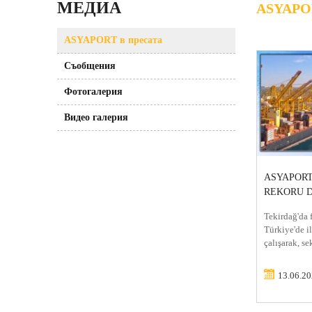
МЕДИА
АSYAPOR
АSYAPORT в пресата
Съобщения
Фотогалерия
Видео галерия
ASYAPORT
REKORU 
Tekirdağ'da 
Türkiye'de i
çalışarak, sek
13.06.2