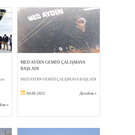
MED AYDIN GEMİSİ ÇALIŞMAYA
BAŞLADI
ını
MED AYDIN GEMİSİ ÇALIŞMAYA BAŞLADI
04.06.2021
Детайли »
йли »