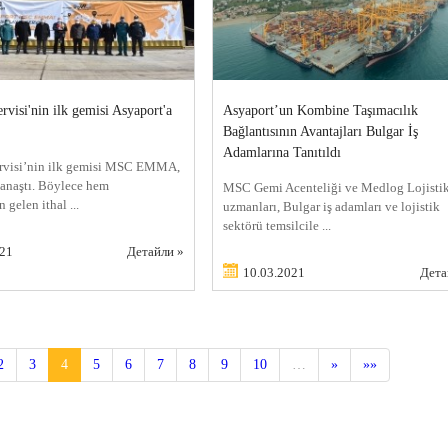
visi'nin ilk gemisi Asyaport'a
Asyaport’un Kombine Taşımacılık
Bağlantısının Avantajları Bulgar İş
Adamlarına Tanıtıldı
rvisi’nin ilk gemisi MSC EMMA,
anaştı. Böylece hem
MSC Gemi Acenteliği ve Medlog Lojisti
 gelen ithal ...
uzmanları, Bulgar iş adamları ve lojistik
sektörü temsilcile ...
021
Детайли »
10.03.2021
Дета
2
3
4
5
6
7
8
9
10
…
»
»»