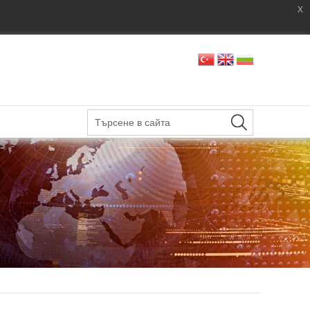
x
x
.
.