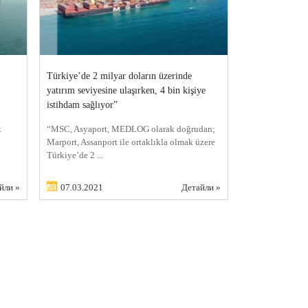
Türkiye’de 2 milyar doların üzerinde
yatırım seviyesine ulaşırken, 4 bin kişiye
istihdam sağlıyor”
k
“MSC, Asyaport, MEDLOG olarak doğrudan;
Marport, Assanport ile ortaklıkla olmak üzere
Türkiye’de 2 ...
йли »
07.03.2021
Детайли »