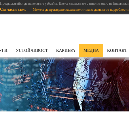
Продължавайки да използвате уебсайта, Вие се съгласявате с използването на Бисквитки
Съгласен съм.
Можете да прегледате нашата политика за данните за подробности
УГИ
УСТОЙЧИВОСТ
КАРИЕРА
МЕДИА
КОНТАКТ