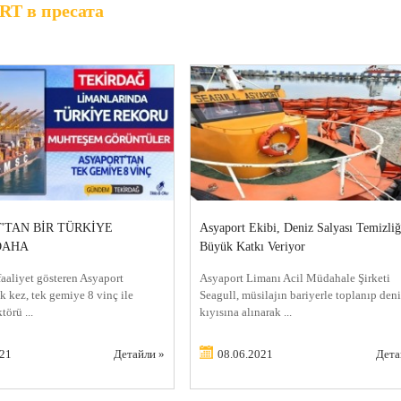
T в пресата
'TAN BİR TÜRKİYE
Asyaport Ekibi, Deniz Salyası Temizliğ
DAHA
Büyük Katkı Veriyor
faaliyet gösteren Asyaport
Asyaport Limanı Acil Müdahale Şirketi
lk kez, tek gemiye 8 vinç ile
Seagull, müsilajın bariyerle toplanıp den
törü ...
kıyısına alınarak ...
021
Детайли »
08.06.2021
Дета