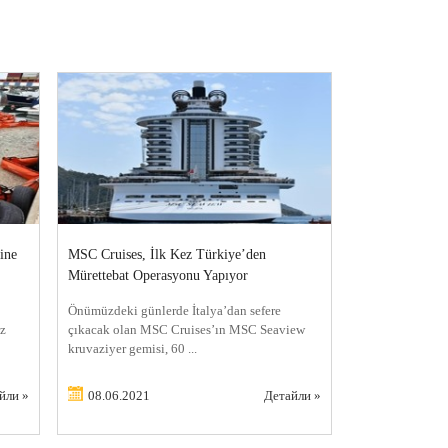
ine
MSC Cruises, İlk Kez Türkiye’den
Mürettebat Operasyonu Yapıyor
Önümüzdeki günlerde İtalya’dan sefere
iz
çıkacak olan MSC Cruises’ın MSC Seaview
kruvaziyer gemisi, 60 ...
йли »
08.06.2021
Детайли »