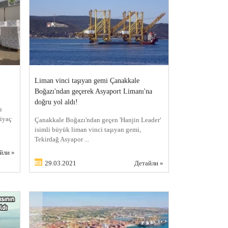
Liman vinci taşıyan gemi Çanakkale
Boğazı'ndan geçerek Asyaport Limanı'na
doğru yol aldı!
ı
tiyaç
Çanakkale Boğazı'ndan geçen 'Hanjin Leader'
isimli büyük liman vinci taşıyan gemi,
Tekirdağ Asyapor ...
йли »
29.03.2021
Детайли »