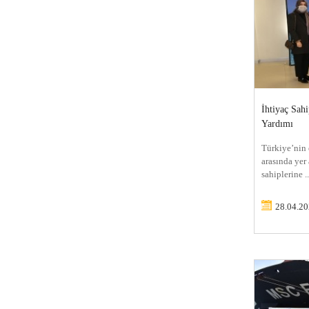
İhtiyaç Sah
Yardımı
Türkiye’nin 
arasında yer
sahiplerine ..
28.04.2